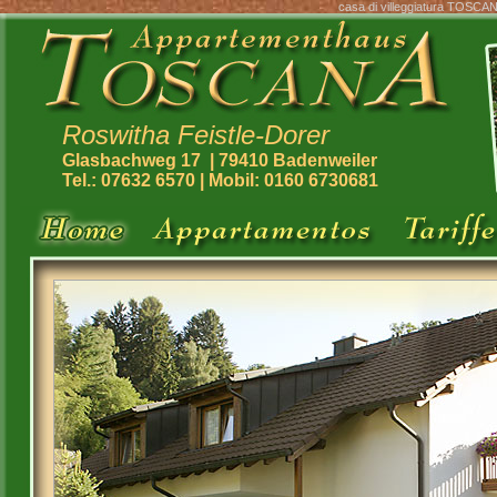
casa di villeggiatura TOSCA
Roswitha Feistle-Dorer
Glasbachweg 17
| 79410 Badenweiler
Tel.: 07632 6570 | Mobil: 0160 6730681